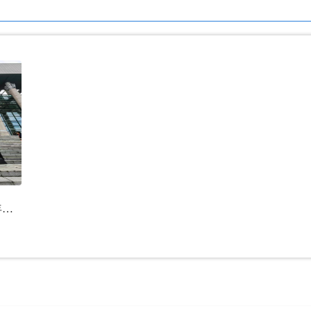
【劳模风采】田景友：十年深耕大山物流 匠心铺就乡村振兴通途