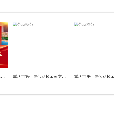
重庆市第七届劳动模范文李燕—六色初心绘家园廿六深耕暖民心
重庆市第七届劳动模范黄文玉——踏遍山河探地层 匠心深耕地质路