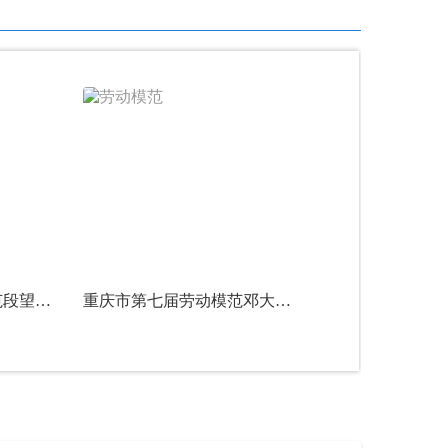
重庆市第七届劳动模范段望龙——深耕轨交担使命 隧筑山城守匠心
重庆市第七届劳动模范邓大卫——精研光电守初心 笃行实干启新程