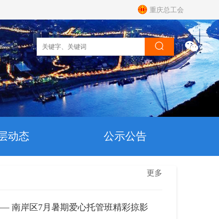
重庆总工会
层动态
公示公告
更多
—— 南岸区7月暑期爱心托管班精彩掠影