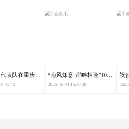
喜报|南岸代表队在重庆市第四届职工运动会中斩获广播体操二等奖
“南风知意·岸畔相逢”100名单身青年相聚南岸 共赴初夏甜蜜之约
16:45:42
2026-06-04 16:10:49
2026