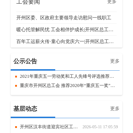
工会要闻
更多
开州区委、区政府主要领导走访慰问一线职工
暖心托管解民忧 工会相伴护成长|开州区总工会爱心托管班暖心开班
百年工运薪火传·童心向党庆六一|开州区总工会走进金峰小学开展“六一”儿童节慰问活动
公示公告
更多
2021年重庆五一劳动奖和工人先锋号评选推荐公示
重庆市开州区总工会 推荐2020年“重庆五一奖”的公示
基层动态
更多
开州区汉丰街道迎宾社区工会联合会举办网格员业务应知应会知识竞赛
2026-05-11 17:05:59