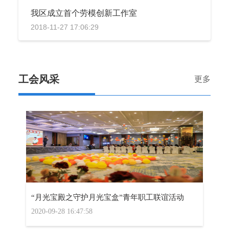
我区成立首个劳模创新工作室
2018-11-27 17:06:29
工会风采
更多
“月光宝殿之守护月光宝盒”青年职工联谊活动
2020-09-28 16:47:58