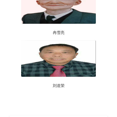
冉雪亮
刘道荣